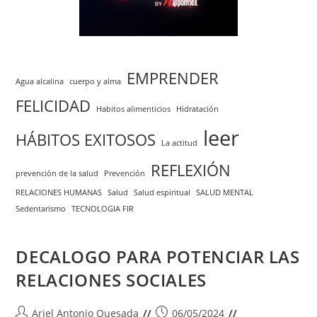
EMPRENDER
Agua alcalina
cuerpo y alma
FELICIDAD
Habitos alimenticios
Hidratación
leer
HÁBITOS EXITOSOS
La actitud
REFLEXIÓN
prevenciòn de la salud
Prevención
RELACIONES HUMANAS
Salud
Salud espiritual
SALUD MENTAL
Sedentarismo
TECNOLOGIA FIR
DECALOGO PARA POTENCIAR LAS
RELACIONES SOCIALES
Autor
Publicación
Ariel Antonio Quesada
06/05/2024